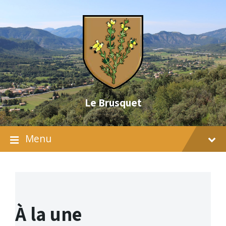
Skip
Skip
Skip
to
to
to
content
main
footer
navigation
Le Brusquet
Menu
À la une