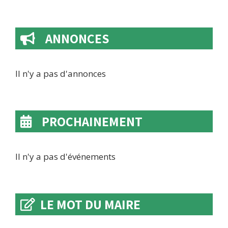
ANNONCES
💧​AVIS COUPURE EAU PROVENCE
Il n'y a pas d'annonces
ALPES AGGLOMÉRATION 💧
9 juillet 2026
dans
ACTUALITÉ
PROCHAINEMENT
More
Il n'y a pas d'événements
LE MOT DU MAIRE
⚠️ FERMETURE ACCUEIL MAIRIE-APC