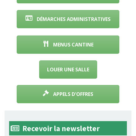
DÉMARCHES ADMINISTRATIVES
💧​ ​AVIS COUPURE EAU PROVENCE
MENUS CANTINE
ALPES AGGLOMÉRATION💧​
6 juillet 2026
dans
ACTUALITÉ
LOUER UNE SALLE
APPELS D'OFFRES
Recevoir la newsletter