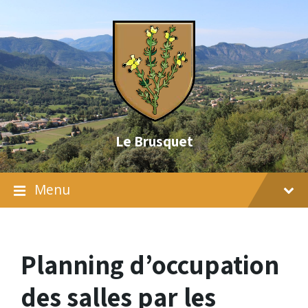
Skip
Skip
Skip
to
to
to
content
main
footer
navigation
Le Brusquet
Menu
Planning d’occupation
des salles par les