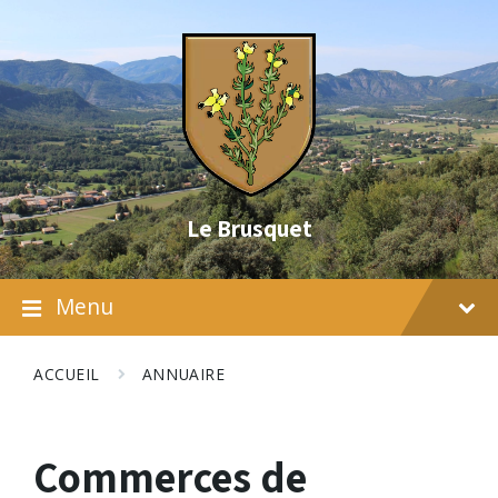
Skip
Skip
Skip
to
to
to
content
main
footer
navigation
Le Brusquet
Menu
ACCUEIL
ANNUAIRE
Commerces de