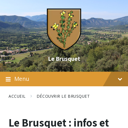
Skip
Skip
Skip
to
to
to
content
main
footer
navigation
Le Brusquet
Menu
ACCUEIL
DÉCOUVRIR LE BRUSQUET
Le Brusquet : infos et