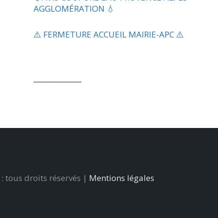
AGGLOMÉRATION 💧
⚠️ FERMETURE ACCUEIL MAIRIE-APC ⚠️
______________
 tous droits réservés |
Mentions légales