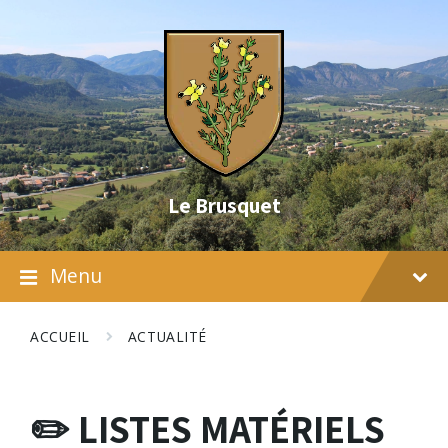
Skip
Skip
Skip
to
to
to
content
main
footer
navigation
Le Brusquet
Menu
ACCUEIL
ACTUALITÉ
✏️ LISTES MATÉRIELS