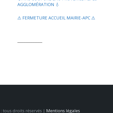
AGGLOMÉRATION 💧
⚠️ FERMETURE ACCUEIL MAIRIE-APC ⚠️
______________
 tous droits réservés |
Mentions légales