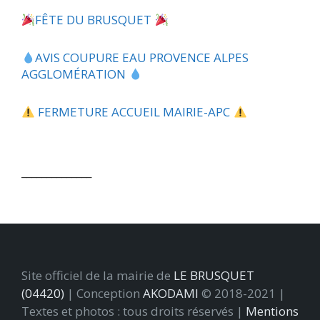
FÊTE DU BRUSQUET
​AVIS COUPURE EAU PROVENCE ALPES
AGGLOMÉRATION
FERMETURE ACCUEIL MAIRIE-APC
______________
Site officiel de la mairie de
LE BRUSQUET
(04420)
| Conception
AKODAMI
© 2018-2021 |
Textes et photos : tous droits réservés |
Mentions