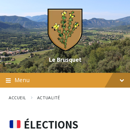
Skip
Skip
Skip
to
to
to
content
main
footer
navigation
Le Brusquet
Menu
ACCUEIL
ACTUALITÉ
ÉLECTIONS