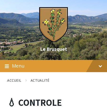
Skip
Skip
Skip
to
to
to
content
main
footer
navigation
Le Brusquet
Menu
ACCUEIL
ACTUALITÉ
💧 CONTROLE