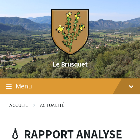
Skip
Skip
Skip
to
to
to
content
main
footer
navigation
Le Brusquet
Menu
ACCUEIL
ACTUALITÉ
💧​ RAPPORT ANALYSE