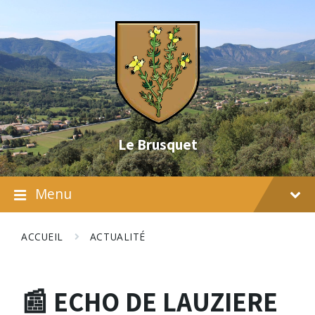
Skip
Skip
Skip
to
to
to
content
main
footer
navigation
Le Brusquet
Menu
ACCUEIL
ACTUALITÉ
📰 ECHO DE LAUZIERE