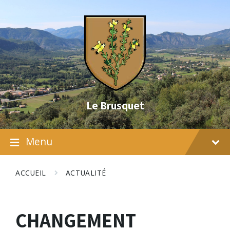
Skip
Skip
Skip
to
to
to
content
main
footer
navigation
Le Brusquet
Menu
ACCUEIL
ACTUALITÉ
CHANGEMENT