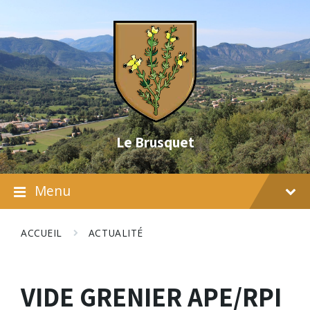
Skip
Skip
Skip
to
to
to
content
main
footer
navigation
Le Brusquet
Menu
ACCUEIL
ACTUALITÉ
VIDE GRENIER APE/RPI