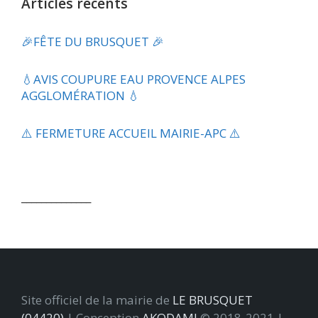
Articles récents
🎉FÊTE DU BRUSQUET 🎉
💧​AVIS COUPURE EAU PROVENCE ALPES
AGGLOMÉRATION 💧
⚠️ FERMETURE ACCUEIL MAIRIE-APC ⚠️
______________
Site officiel de la mairie de
LE BRUSQUET
(04420)
| Conception
AKODAMI
© 2018-2021 |