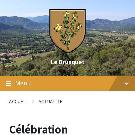
Skip
Skip
Skip
to
to
to
content
main
footer
navigation
Le Brusquet
Menu
ACCUEIL
ACTUALITÉ
Célébration